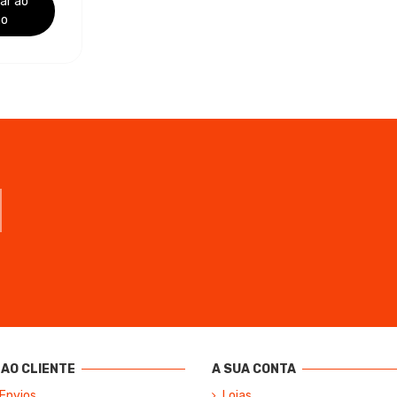
ar ao
ho
AO CLIENTE
A SUA CONTA
 Envios
Lojas