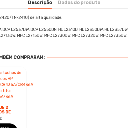
Descrição
Dados do produto
420/TN-2410) de alta qualidade.
W; DCP L2537DW; DCP L2550DN; HL L2310D; HL L2350DW; HL L2357DW
 L2713DW; MFC L2715DW; MFC L2730DW; MFC L2732DW; MFC L2735DW
AMBÉM COMPRARAM:
DE 2
OS DE
ICOS HP
 €
78A/CB435A/CB436A
...