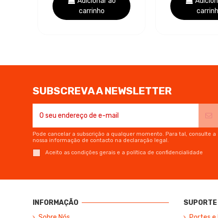
Adicionar ao
Adicion
carrinho
carrin
SUBSCREVA A NEWSLETTER
Pode cancelar a subscrição a qualquer momento. Para tal, consulte a
nossa informação de contacto na declaração legal.
Aceito as condições gerais e a política de confidencialidade
INFORMAÇÃO
SUPORTE 
Sobre Nós
Portes e