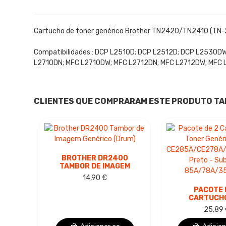
Cartucho de toner genérico Brother TN2420/TN2410 (TN-2
Compatibilidades : DCP L2510D; DCP L2512D; DCP L2530D
L2710DN; MFC L2710DW; MFC L2712DN; MFC L2712DW; MFC
CLIENTES QUE COMPRARAM ESTE PRODUTO T
BROTHER DR2400
TAMBOR DE IMAGEM
GENÉRICO (DRUM)
14,90 €
PACOTE 
CARTUCH
TONER GENÉR
25,89
CE285A/CE2
PRETO -