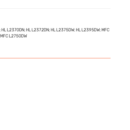
; HL L2370DN; HL L2372DN; HL L2375DW; HL L2395DW; MFC
; MFC L2750DW