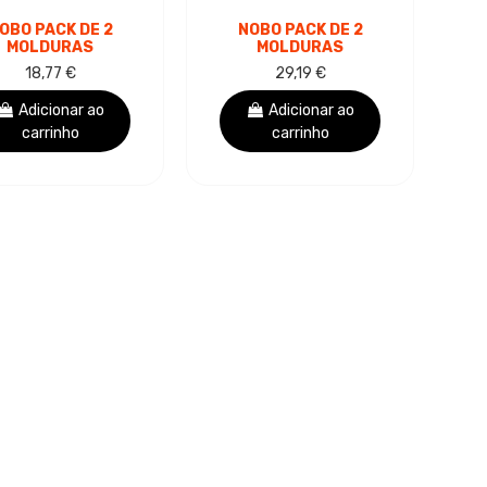
OBO PACK DE 2
NOBO PACK DE 2
MOLDURAS
MOLDURAS
UTOADESIVAS
AUTOADESIVAS
18,77 €
29,19 €
AGNÉTICAS EM
MAGNÉTICAS EM
FORMATO A4 -
FORMATO A3 -
Adicionar ao
Adicionar ao
OLOCAÇÃO NA
COLOCAÇÃO NA
carrinho
carrinho
VERTICAL...
VERTICAL...