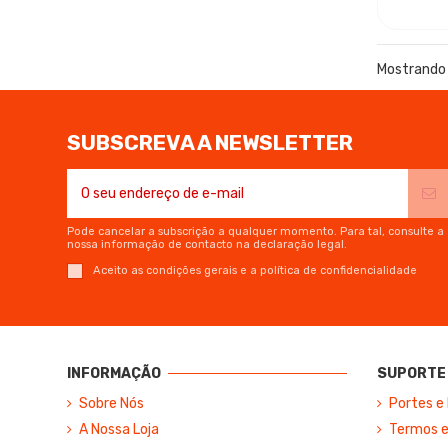
Mostrando 
SUBSCREVA A NEWSLETTER
Pode cancelar a subscrição a qualquer momento. Para tal, consulte a
nossa informação de contacto na declaração legal.
Aceito as condições gerais e a política de confidencialidade
INFORMAÇÃO
SUPORTE 
Sobre Nós
Portes e
A Nossa Loja
Termos e