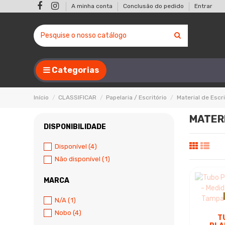
A minha conta
Conclusão do pedido
Entrar
Categorias
Início
CLASSIFICAR
Papelaria / Escritório
Material de Escri
MATER
DISPONIBILIDADE
Disponível
(4)
Não disponível
(1)
MARCA
N/A
(1)
Nobo
(4)
T