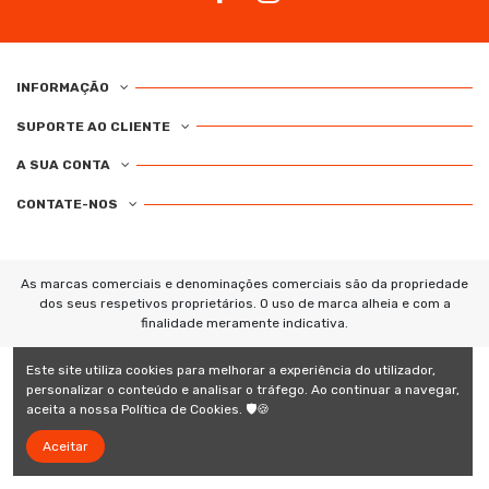
INFORMAÇÃO
SUPORTE AO CLIENTE
A SUA CONTA
CONTATE-NOS
As marcas comerciais e denominações comerciais são da propriedade
dos seus respetivos proprietários. O uso de marca alheia e com a
finalidade meramente indicativa.
Este site utiliza cookies para melhorar a experiência do utilizador,
personalizar o conteúdo e analisar o tráfego. Ao continuar a navegar,
aceita a nossa Política de Cookies. 🛡️🍪
Aceitar