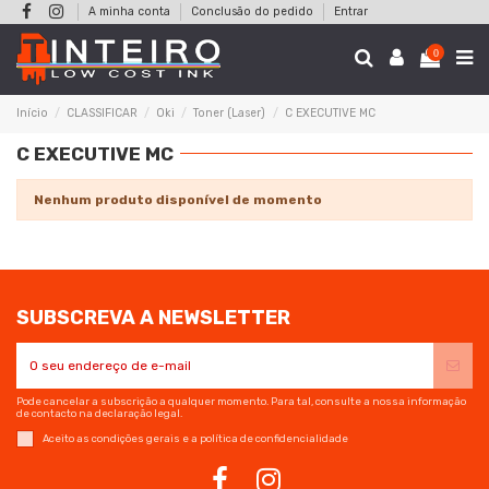
A minha conta
Conclusão do pedido
Entrar
0
Início
CLASSIFICAR
Oki
Toner (Laser)
C EXECUTIVE MC
C EXECUTIVE MC
Nenhum produto disponível de momento
SUBSCREVA A NEWSLETTER
Pode cancelar a subscrição a qualquer momento. Para tal, consulte a nossa informação
de contacto na declaração legal.
Aceito as condições gerais e a política de confidencialidade