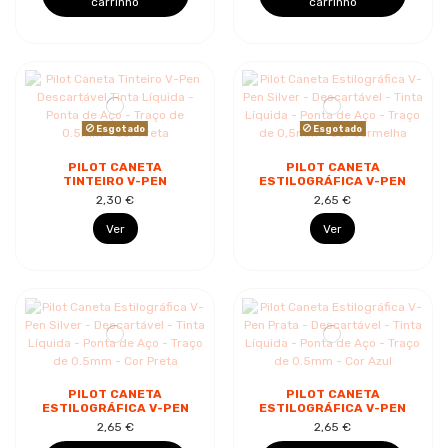
carrinho
carrinho
Esgotado
Esgotado
PILOT CANETA
PILOT CANETA
TINTEIRO V-PEN
ESTILOGRÁFICA V-PEN
DESCARTÁVEL TINTA
SILVER -
2,30 €
2,65 €
LÍQUIDA - PONTA DE
DESCARTÁVEL - TINTA
AÇO - TRAÇO DE
LÍQUIDA - PONTA DE
Ver
Ver
0.5MM -...
AÇO -...
PILOT CANETA
PILOT CANETA
ESTILOGRÁFICA V-PEN
ESTILOGRÁFICA V-PEN
SILVER -
PRATA -
2,65 €
2,65 €
DESCARTÁVEL - TINTA
DESCARTÁVEL - TINTA