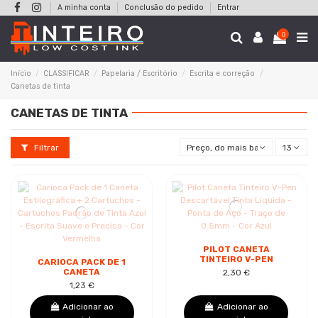
A minha conta
Conclusão do pedido
Entrar
0
Início
CLASSIFICAR
Papelaria / Escritório
Escrita e correção
Canetas de tinta
CANETAS DE TINTA
Filtrar
Preço, do mais baixo ao mais al
13
PILOT CANETA
TINTEIRO V-PEN
CARIOCA PACK DE 1
DESCARTÁVEL TINTA
CANETA
2,30 €
LÍQUIDA - PONTA DE
ESTILOGRÁFICA + 2
1,23 €
AÇO - TRAÇO DE
CARTUCHOS -
0.5MM -...
CARTUCHOS PADRÃO
Adicionar ao
Adicionar ao
DE TINTA AZUL -...