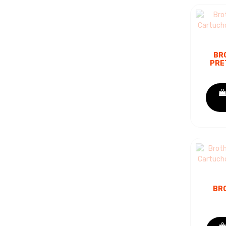
BR
PRE
DE T
BR
C
TON