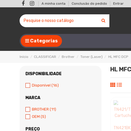
A minha conta
Conclusão do pedido
Entrar
Categorias
Início
CLASSIFICAR
Brother
Toner (Laser)
HL MFC DCP
HL MFC
DISPONIBILIDADE
Disponível
(16)
MARCA
BROTHER
(11)
OEM
(5)
PREÇO