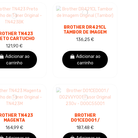
BROTHER DR421CL
TAMBOR DE IMAGEM
ROTHER TN423
ORIGINAL (TAMBOR)
ETO CARTUCHO
136,25 €
 TONER ORIGINAL
121,90 €
- TN423BK
Adicionar ao
Adicionar ao
carrinho
carrinho
ROTHER TN423
BROTHER
MAGENTA
D01CED001 /
CARTUCHO DE
D02VVY001 FUSOR
164,99 €
187,48 €
NER ORIGINAL -
ORIGINAL 230V -
TN423M
D00C55001