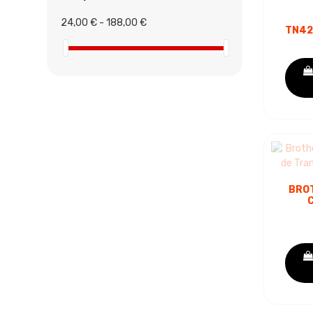
24,00 € - 188,00 €
TN42
PRE
DE T
- 
BRO
C
TR