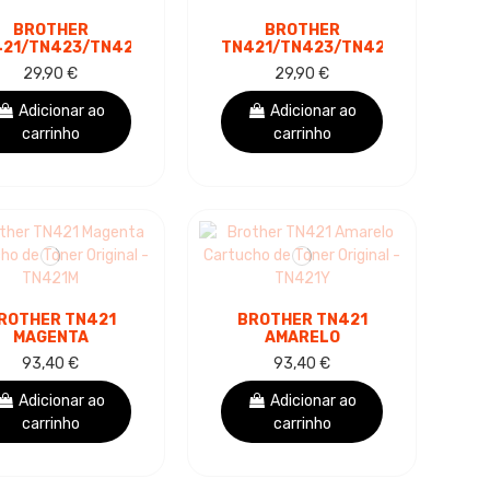
BROTHER
BROTHER
421/TN423/TN426
TN421/TN423/TN426
MAGENTA
CIANO CARTUCHO
29,90 €
29,90 €
CARTUCHO DE
DE TONER GENÉRICO
NER GENÉRICO -
- SUBSTITUI...
Adicionar ao
Adicionar ao
SUBSTITUI...
carrinho
carrinho
ROTHER TN421
BROTHER TN421
MAGENTA
AMARELO
CARTUCHO DE
CARTUCHO DE
93,40 €
93,40 €
NER ORIGINAL -
TONER ORIGINAL -
TN421M
TN421Y
Adicionar ao
Adicionar ao
carrinho
carrinho