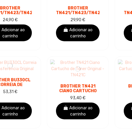
BROTHER
BROTHER
1/TN423/TN426
TN421/TN423/TN426
TN
TO CARTUCHO
AMARELO
24,90 €
29,90 €
ONER GENÉRICO
CARTUCHO DE
SUBSTITUI...
TONER GENÉRICO -
TO
Adicionar ao
Adicionar ao
SUBSTITUI...
carrinho
carrinho
THER BU330CL
ORREIA DE
BROTHER TN421
B
ANSFERÊNCIA
CIANO CARTUCHO
53,31 €
ORIGINAL
DE TONER ORIGINAL
93,40 €
- TN421C
TO
Adicionar ao
Adicionar ao
carrinho
carrinho