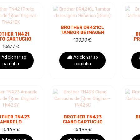
BROTHER DR421CL
TAMBOR DE IMAGEM
OTHER TN421
B
GENÉRICO (DRUM)
TO CARTUCHO
PR
109,99 €
ONER ORIGINAL
DE
106,17 €
- TN421BK
Adicionar ao
Adicionar ao
carrinho
carrinho
OTHER TN423
BROTHER TN423
B
AMARELO
CIANO CARTUCHO
ARTUCHO DE
DE TONER ORIGINAL
164,99 €
164,99 €
ER ORIGINAL -
- TN423C
TO
TN423Y