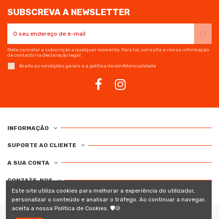
SUBSCREVA A NEWSLETTER
Pode cancelar a subscrição a qualquer momento. Para tal, consulte a nossa informação
de contacto na declaração legal.
Aceito as condições gerais e a política de confidencialidade
INFORMAÇÃO
SUPORTE AO CLIENTE
A SUA CONTA
CONTATE-NOS
Este site utiliza cookies para melhorar a experiência do utilizador,
personalizar o conteúdo e analisar o tráfego. Ao continuar a navegar,
aceita a nossa Política de Cookies. 🛡️🍪
As marcas comerciais e denominações comerciais são da propriedade