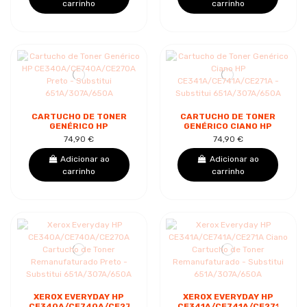
carrinho
carrinho
CARTUCHO DE TONER
CARTUCHO DE TONER
GENÉRICO HP
GENÉRICO CIANO HP
CE340A/CE740A/CE270A
CE341A/CE741A/CE271A
74,90 €
74,90 €
PRETO - SUBSTITUI
- SUBSTITUI
651A/307A/650A
651A/307A/650A
Adicionar ao
Adicionar ao
carrinho
carrinho
XEROX EVERYDAY HP
XEROX EVERYDAY HP
CE340A/CE740A/CE270A
CE341A/CE741A/CE271A