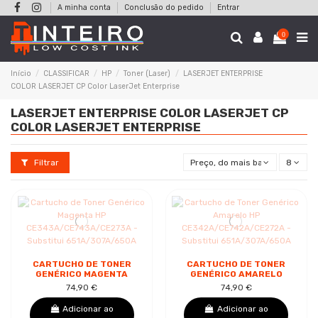
A minha conta
Conclusão do pedido
Entrar
0
Início
CLASSIFICAR
HP
Toner (Laser)
LASERJET ENTERPRISE
COLOR LASERJET CP Color LaserJet Enterprise
LASERJET ENTERPRISE COLOR LASERJET CP
COLOR LASERJET ENTERPRISE
Filtrar
Preço, do mais baixo ao mais al
8
CARTUCHO DE TONER
CARTUCHO DE TONER
GENÉRICO MAGENTA
GENÉRICO AMARELO
HP
HP
74,90 €
74,90 €
CE343A/CE743A/CE273A
CE342A/CE742A/CE272A
- SUBSTITUI
- SUBSTITUI
Adicionar ao
Adicionar ao
651A/307A/650A
651A/307A/650A