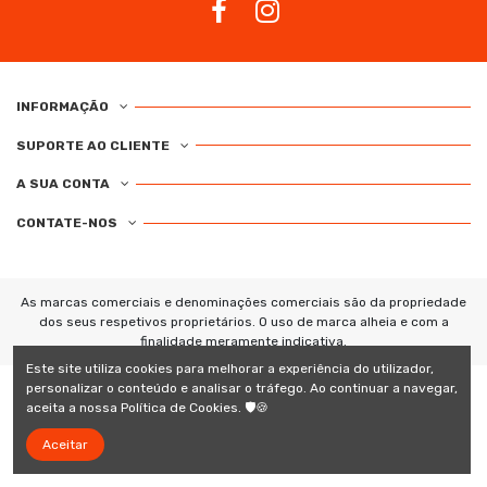
INFORMAÇÃO
SUPORTE AO CLIENTE
A SUA CONTA
CONTATE-NOS
As marcas comerciais e denominações comerciais são da propriedade
dos seus respetivos proprietários. O uso de marca alheia e com a
finalidade meramente indicativa.
Este site utiliza cookies para melhorar a experiência do utilizador,
personalizar o conteúdo e analisar o tráfego. Ao continuar a navegar,
aceita a nossa Política de Cookies. 🛡️🍪
Aceitar