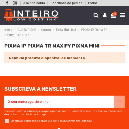
A minha conta
Conclusão do pedido
Entrar
0
Início
CLASSIFICAR
Canon
Tinta (Ink-jet)
PIXMA IP Pixma TR
Maxify PIXMA MINI
PIXMA IP PIXMA TR MAXIFY PIXMA MINI
Nenhum produto disponível de momento
SUBSCREVA A NEWSLETTER
Pode cancelar a subscrição a qualquer momento. Para tal, consulte a nossa informação
de contacto na declaração legal.
Aceito as condições gerais e a política de confidencialidade