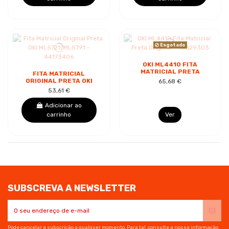
Esgotado
OKI ML4410 FITA
MATRICIAL PRETA
FITA MATRICIAL
ORIGINAL - 40629303
ORIGINAL PRETA OKI
65,68 €
ML5721/ML5791 -
53,61 €
44173406
Adicionar ao
carrinho
Ver
SUBSCREVA A NEWSLETTER
Pode cancelar a subscrição a qualquer momento. Para tal, consulte a nossa informação