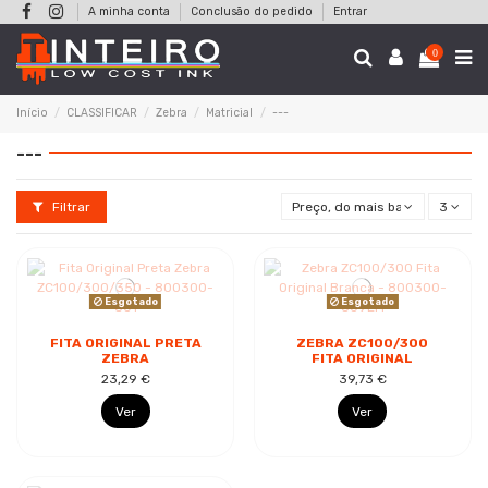
A minha conta
Conclusão do pedido
Entrar
0
Início
CLASSIFICAR
Zebra
Matricial
---
---
Filtrar
Preço, do mais baixo ao mais al
3
Esgotado
Esgotado
FITA ORIGINAL PRETA
ZEBRA ZC100/300
ZEBRA
FITA ORIGINAL
ZC100/300/350 -
BRANCA - 800300-
23,29 €
39,73 €
800300-301
309EM
Ver
Ver