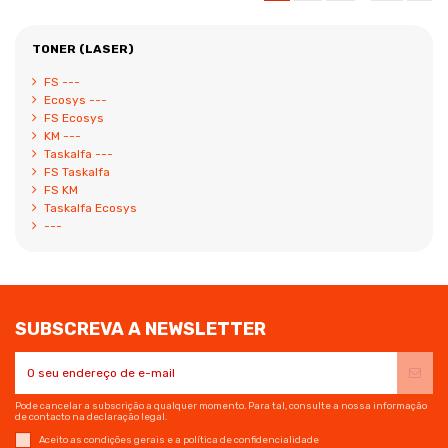
TONER (LASER)
FS ---
Ecosys ---
FS Ecosys
KM ---
Taskalfa ---
FS Taskalfa
FS KM
Taskalfa Ecosys
---
SUBSCREVA A NEWSLETTER
Pode cancelar a subscrição a qualquer momento. Para tal, consulte a nossa informação
de contacto na declaração legal.
Aceito as condições gerais e a política de confidencialidade