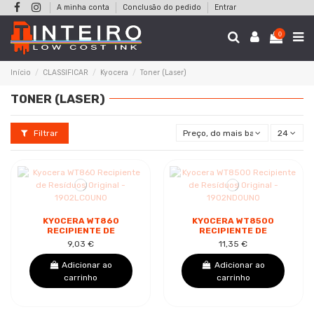
A minha conta
Conclusão do pedido
Entrar
0
Início
CLASSIFICAR
Kyocera
Toner (Laser)
TONER (LASER)
Filtrar
Preço, do mais baixo ao mais alt
24
KYOCERA WT860
KYOCERA WT8500
RECIPIENTE DE
RECIPIENTE DE
RESÍDUOS ORIGINAL -
RESÍDUOS ORIGINAL -
9,03 €
11,35 €
1902LC0UN0
1902ND0UN0
Adicionar ao
Adicionar ao
carrinho
carrinho