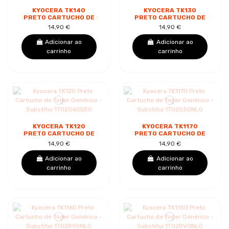
KYOCERA TK140
KYOCERA TK130
PRETO CARTUCHO DE
PRETO CARTUCHO DE
TONER GENÉRICO -
TONER GENÉRICO -
14,90 €
14,90 €
SUBSTITUI
SUBSTITUI
1T02H50EU0/1T02H50EUC
1T02HS0EU0/1T02HS0EUC
Adicionar ao
Adicionar ao
carrinho
carrinho
KYOCERA TK120
KYOCERA TK1170
PRETO CARTUCHO DE
PRETO CARTUCHO DE
TONER GENÉRICO -
TONER GENÉRICO -
14,90 €
14,90 €
SUBSTITUI
SUBSTITUI
1T02G60DE0
1T02S50NL0
Adicionar ao
Adicionar ao
carrinho
carrinho