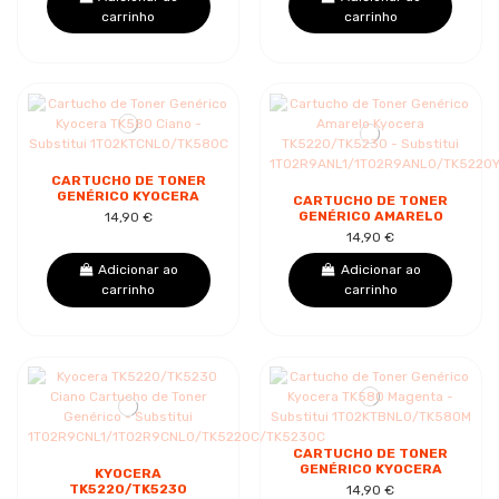
carrinho
carrinho
CARTUCHO DE TONER
GENÉRICO KYOCERA
CARTUCHO DE TONER
TK580 CIANO -
GENÉRICO AMARELO
14,90 €
SUBSTITUI
KYOCERA
14,90 €
1T02KTCNL0/TK580C
TK5220/TK5230 -
SUBSTITUI...
Adicionar ao
Adicionar ao
carrinho
carrinho
CARTUCHO DE TONER
GENÉRICO KYOCERA
KYOCERA
TK580 MAGENTA -
TK5220/TK5230
14,90 €