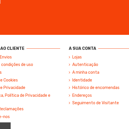
AO CLIENTE
A SUA CONTA
 Envios
Lojas
 condições de uso
Autenticação
s
A minha conta
de Cookies
Identidade
de Privacidade
Histórico de encomendas
, Política de Privacidade e
Endereços
Seguimento de Visitante
 Reclamações
e-nos
site