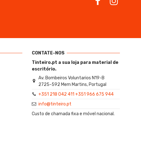
CONTATE-NOS
Tinteiro.pt a sua loja para material de
escritório.
Av. Bombeiros Voluntarios N19-B
2725-592 Mem Martins, Portugal
+351 218 042 411 +351 966 675 944
info@tinteiro.pt
Custo de chamada fixa e móvel nacional.