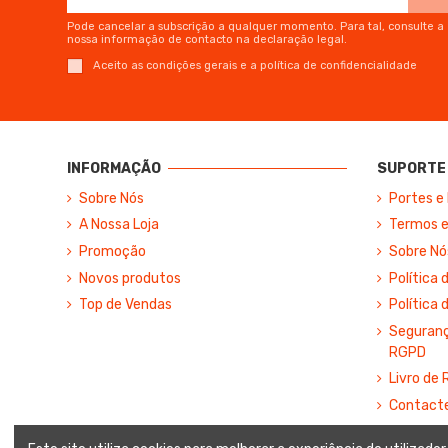
Pode cancelar a subscrição a qualquer momento. Para tal, consulte a
nossa informação de contacto na declaração legal.
Aceito as condições gerais e a política de confidencialidade
INFORMAÇÃO
SUPORTE 
Sobre Nós
Portes e
A Nossa Loja
Termos e
Promoção
Sobre Nó
Novos produtos
Política 
Top de Vendas
Política 
Segurança
RGPD
Livro de
Contact
Mapa do 