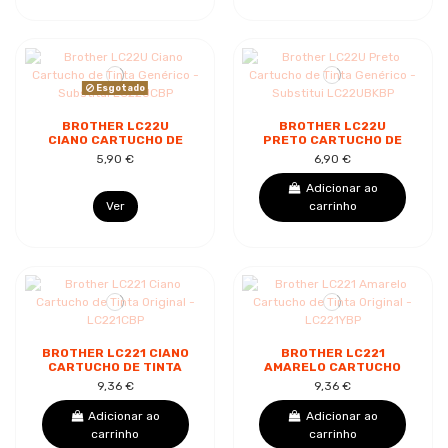
Esgotado
BROTHER LC22U
BROTHER LC22U
CIANO CARTUCHO DE
PRETO CARTUCHO DE
TINTA GENÉRICO -
TINTA GENÉRICO -
5,90 €
6,90 €
SUBSTITUI LC22UCBP
SUBSTITUI
LC22UBKBP
Adicionar ao
Ver
carrinho
BROTHER LC221 CIANO
BROTHER LC221
CARTUCHO DE TINTA
AMARELO CARTUCHO
ORIGINAL - LC221CBP
DE TINTA ORIGINAL -
9,36 €
9,36 €
LC221YBP
Adicionar ao
Adicionar ao
carrinho
carrinho