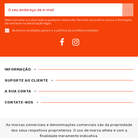
Pode cancelar a subscrição a qualquer momento. Para tal, consulte a nossa informação
de contacto na declaração legal.
Aceito as condições gerais e a política de confidencialidade
INFORMAÇÃO
SUPORTE AO CLIENTE
A SUA CONTA
CONTATE-NOS
As marcas comerciais e denominações comerciais são da propriedade
dos seus respetivos proprietários. O uso de marca alheia e com a
finalidade meramente indicativa.