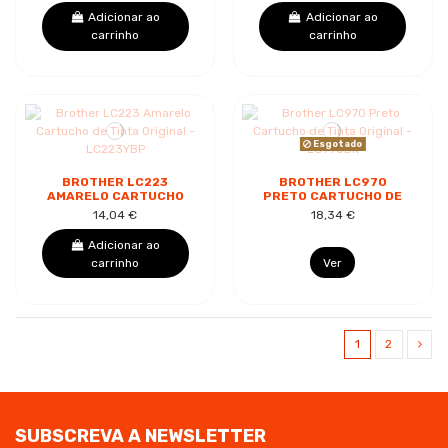
PORTUGAIS EST :
Adicionar ao
Adicionar ao
BROTHER...
carrinho
carrinho
Esgotado
BROTHER LC223
BROTHER LC970
AMARELO CARTUCHO
PRETO CARTUCHO DE
DE TINTA ORIGINAL -
TINTA ORIGINAL -
14,04 €
18,34 €
LC223YBP
LC970BK
Adicionar ao
carrinho
Ver
1
2
SUBSCREVA A NEWSLETTER