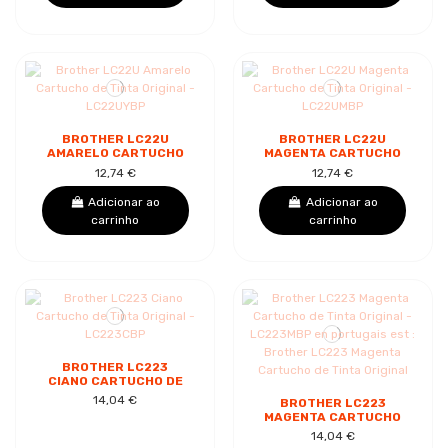
BROTHER LC22U
BROTHER LC22U
AMARELO CARTUCHO
MAGENTA CARTUCHO
DE TINTA ORIGINAL -
DE TINTA ORIGINAL -
12,74 €
12,74 €
LC22UYBP
LC22UMBP
Adicionar ao
Adicionar ao
carrinho
carrinho
BROTHER LC223
CIANO CARTUCHO DE
TINTA ORIGINAL -
14,04 €
BROTHER LC223
LC223CBP
MAGENTA CARTUCHO
DE TINTA ORIGINAL -
14,04 €
LC223MBP EN