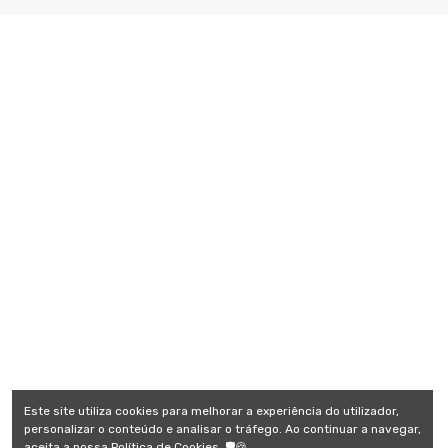
Este site utiliza cookies para melhorar a experiência do utilizador,
personalizar o conteúdo e analisar o tráfego. Ao continuar a navegar,
aceita a nossa Política de Cookies. 🛡️🍪