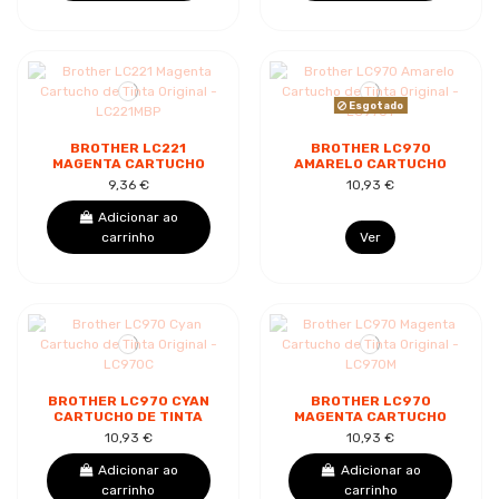
Esgotado
BROTHER LC221
BROTHER LC970
MAGENTA CARTUCHO
AMARELO CARTUCHO
DE TINTA ORIGINAL -
DE TINTA ORIGINAL -
9,36 €
10,93 €
LC221MBP
LC970Y
Adicionar ao
carrinho
Ver
BROTHER LC970 CYAN
BROTHER LC970
CARTUCHO DE TINTA
MAGENTA CARTUCHO
ORIGINAL - LC970C
DE TINTA ORIGINAL -
10,93 €
10,93 €
LC970M
Adicionar ao
Adicionar ao
carrinho
carrinho