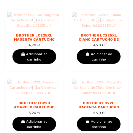
BROTHER LC225XL
BROTHER LC225XL
MAGENTA CARTUCHO
CIANO CARTUCHO DE
DE TINTA GENÉRICO -
TINTA GENÉRICO -
4,90 €
4,90 €
SUBSTITUI LC225XLM
SUBSTITUI LC225XLC
Adicionar ao
Adicionar ao
carrinho
carrinho
BROTHER LC22U
BROTHER LC22U
AMARELO CARTUCHO
MAGENTA CARTUCHO
DE TINTA GENÉRICO -
DE TINTA GENÉRICO -
5,90 €
5,90 €
SUBSTITUI LC22UYBP
SUBSTITUI LC22UMBP
Adicionar ao
Adicionar ao
carrinho
carrinho