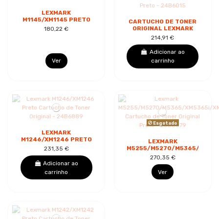
LEXMARK
M1145/XM1145 PRETO
CARTUCHO DE TONER
CARTUCHO DE TONER
ORIGINAL LEXMARK
180,22 €
ORIGINAL - 24B6035
M5155/M5163/M5170/XM516
214,91 €
PRETO - 24B6015
Adicionar ao
Ver
carrinho
Esgotado
LEXMARK
M1246/XM1246 PRETO
LEXMARK
CARTUCHO DE TONER
M5255/M5270/M5365/XM536
231,35 €
ORIGINAL - 24B6889
CARTUCHO DE TONER
270,35 €
ORIGINAL PRETO -
Adicionar ao
25B3079
carrinho
Ver