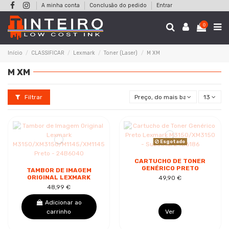
A minha conta
Conclusão do pedido
Entrar
0
Início
CLASSIFICAR
Lexmark
Toner (Laser)
M XM
M XM
Filtrar
Preço, do mais baixo ao mais al
13
Esgotado
CARTUCHO DE TONER
GENÉRICO PRETO
TAMBOR DE IMAGEM
LEXMARK
ORIGINAL LEXMARK
49,90 €
M3150/XM3150 -
M3150/XM3150/M1145/XM1145
48,99 €
SUBSTITUI 24B6186
PRETO - 24B6040
Adicionar ao
carrinho
Ver