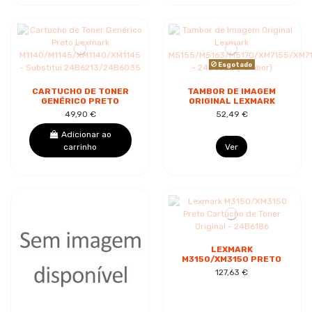
Esgotado
CARTUCHO DE TONER
TAMBOR DE IMAGEM
GENÉRICO PRETO
ORIGINAL LEXMARK
LEXMARK
M5155/M5163/M5170/XM715
49,90 €
52,49 €
M1140/M1145/XM1140/XM1145
- 24B6025...
- SUBSTITUI...
Adicionar ao
carrinho
Ver
LEXMARK
M3150/XM3150 PRETO
CARTUCHO DE TONER
127,63 €
ORIGINAL - 24B6186