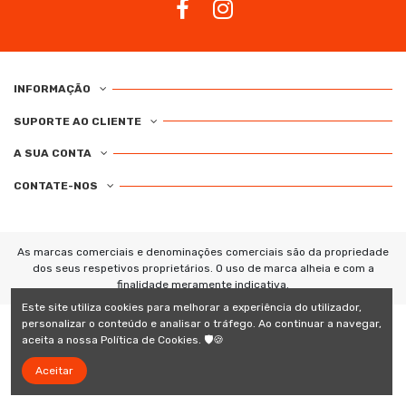
INFORMAÇÃO
SUPORTE AO CLIENTE
A SUA CONTA
CONTATE-NOS
As marcas comerciais e denominações comerciais são da propriedade
dos seus respetivos proprietários. O uso de marca alheia e com a
finalidade meramente indicativa.
Este site utiliza cookies para melhorar a experiência do utilizador,
personalizar o conteúdo e analisar o tráfego. Ao continuar a navegar,
aceita a nossa Política de Cookies. 🛡️🍪
Aceitar