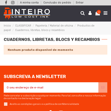
A minha conta
Conclusão do pedido
Entrar
0
Início
CLASSIFICAR
Papelería / Material de oficina
Productos de
papel
Cuadernos, libretas, blocs y recambios
CUADERNOS, LIBRETAS, BLOCS Y RECAMBIOS
Nenhum produto disponível de momento
SUBSCREVA A NEWSLETTER
Pode cancelar a subscrição a qualquer momento. Para tal, consulte a nossa informação
de contacto na declaração legal.
Aceito as condições gerais e a política de confidencialidade