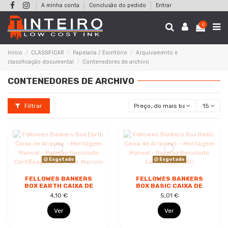
A minha conta
Conclusão do pedido
Entrar
0
Início
CLASSIFICAR
Papelaria / Escritório
Arquivamento e
classificação documental
Contenedores de archivo
CONTENEDORES DE ARCHIVO
Filtrar
Preço, do mais baixo ao mais al
15
Esgotado
Esgotado
FELLOWES BANKERS
FELLOWES BANKERS
BOX EARTH CAIXA DE
BOX BASIC CAIXA DE
ARQUIVO - MONTAGEM
ARQUIVOS -
4,10 €
5,01 €
MANUAL - PAPELÃO
MONTAGEM MANUAL -
RECICLADO...
PAPELÃO
Ver
Ver
RECICLADO...