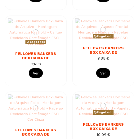
Esgotado
Esgotado
FELLOWES BANKERS
BOX CAIXA DE
FELLOWES BANKERS
ARQUIVOS - ACESSO
BOX CAIXA DE
9,85 €
FRONTAL - MONTAGEM
ARQUIVO - MONTAGEM
9,16 €
MANUAL - PAPELÃO...
AUTOMÁTICA
FASTFOLD - CARTÃO
Ver
Ver
RECICLADO...
Esgotado
FELLOWES BANKERS
BOX CAIXA DE
FELLOWES BANKERS
ARQUIVO - MONTAGEM
BOX CAIXA DE
10,09 €
AUTOMÁTICA
ARQUIVO FOLIO -