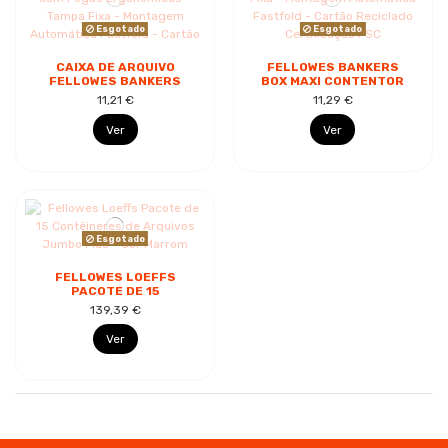
Esgotado
Esgotado
CAIXA DE ARQUIVO
FELLOWES BANKERS
FELLOWES BANKERS
BOX MAXI CONTENTOR
BOX ERGO-STOR MAXI
DE ARQUIVOS - TAMPA
11,21 €
11,29 €
COM PEGAS
FIXA - MONTAGEM
ERGONÓMICAS -
AUTOMÁTICA...
Ver
Ver
TAMPA FIXA...
Esgotado
FELLOWES LOEFFS
PACOTE DE 15
CONTÊINERES DE
139,39 €
ARQUIVOS JUMBO
PLUS - COR MARROM
Ver