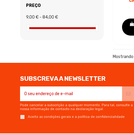
C
T
PREÇO
SU
9,00 € - 84,00 €
Mostrando 
SUBSCREVA A NEWSLETTER
Pode cancelar a subscrição a qualquer momento. Para tal, consulte a
nossa informação de contacto na declaração legal.
Aceito as condições gerais e a política de confidencialidade