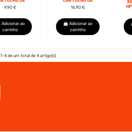
ARTUCHO DE
CARTUCHO DE
X
ONER PRETO
TONER GENÉRICO -
HP
9,90 €
16,90 €
GENÉRICO -
SUBSTITUI 83X
BSTITUI 83A
TO
S
Adicionar ao
Adicionar ao
carrinho
carrinho
1-4 de um total de 4 artigo(s)