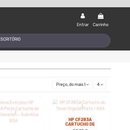
Entrar
Carrinho
ESCRITÓRIO
Preço, do mais baixo ao mais alto
4
HP CF283A
CARTUCHO DE
TONER ORIGINAL