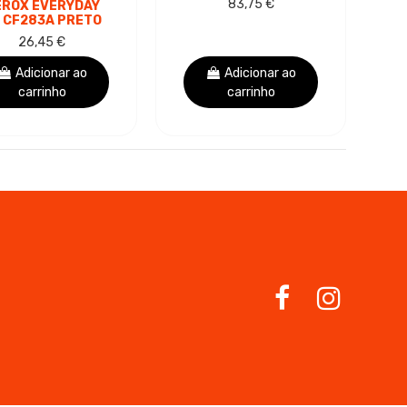
83,75 €
EROX EVERYDAY
PRETO - 83A
 CF283A PRETO
CARTUCHO DE
26,45 €
NER GENÉRICO -
UBSTITUI 83A
Adicionar ao
Adicionar ao
carrinho
carrinho