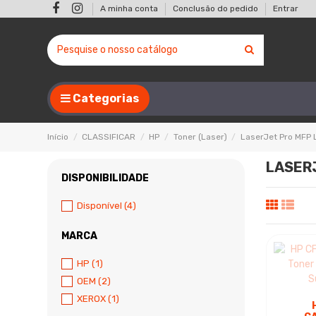
A minha conta
Conclusão do pedido
Entrar
Categorias
Início
CLASSIFICAR
HP
Toner (Laser)
LaserJet Pro MFP
LASER
DISPONIBILIDADE
Disponível
(4)
MARCA
HP
(1)
OEM
(2)
XEROX
(1)