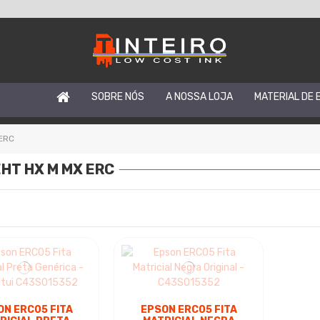
SOBRE NÓS
A NOSSA LOJA
MATERIAL DE 
 ERC
EHT HX M MX ERC
ON ERC05 FITA
EPSON ERC05 FITA