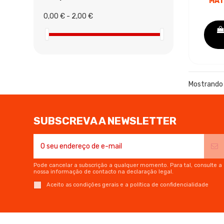
MAT
0,00 € - 2,00 €
C
Mostrando 
SUBSCREVA A NEWSLETTER
Pode cancelar a subscrição a qualquer momento. Para tal, consulte a
nossa informação de contacto na declaração legal.
Aceito as condições gerais e a política de confidencialidade