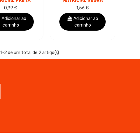
RICIAL PRETA
MATRICIAL NEGRA
GENÉRICA -
ORIGINAL -
0,99 €
1,56 €
SUBSTITUI
C43S015352
43S015352
Adicionar ao
Adicionar ao
carrinho
carrinho
1-2 de um total de 2 artigo(s)