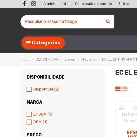
A minha conta
Conclusão do pedido
Entrar
Categorias
Início
CLASSIFICAR
Epson
Matricial
EC EL EHT HX M MX
EC EL 
DISPONIBILIDADE
Disponível
(2)
MARCA
EPSON
(1)
OEM
(1)
EPS
PREÇO