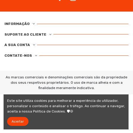
INFORMAÇÃO
SUPORTE AO CLIENTE
A SUA CONTA
CONTATE-NOS
As marcas comerciais e denominações comerciais são da propriedade
dos seus respetivos proprietários. O uso de marca alheia e com a
finalidade meramente indicativa.
Este site utiliza cookies para melhorar a experiência do utilizador,
personalizar o conteúdo e analisar o tráfego. Ao continuar a navegar,
aceita a nossa Política de Cookies. 🛡️🍪
Aceitar