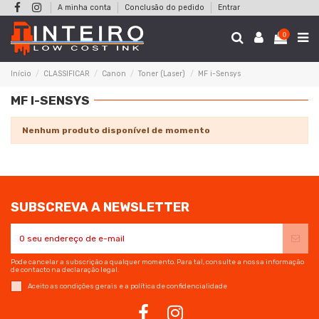
A minha conta
Conclusão do pedido
Entrar
0
Início
CLASSIFICAR
Canon
Toner (Laser)
MF i-Sensys
MF I-SENSYS
Nenhum produto disponível de momento
SUBSCREVA A NEWSLETTER
Pode cancelar a subscrição a qualquer momento. Para tal, consulte a nossa informação
de contacto na declaração legal.
Aceito as condições gerais e a política de confidencialidade