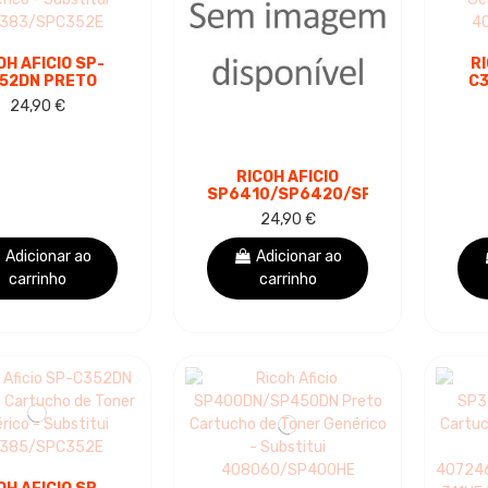
OH AFICIO SP-
RI
52DN PRETO
C3
ARTUCHO DE
24,90 €
ER GENÉRICO -
TO
SUBSTITUI
383/SPC352E
40
RICOH AFICIO
SP6410/SP6420/SP6430/SP644
CARTUCHO DE
24,90 €
TONER GENÉRICO
PRETO -...
Adicionar ao
Adicionar ao
carrinho
carrinho