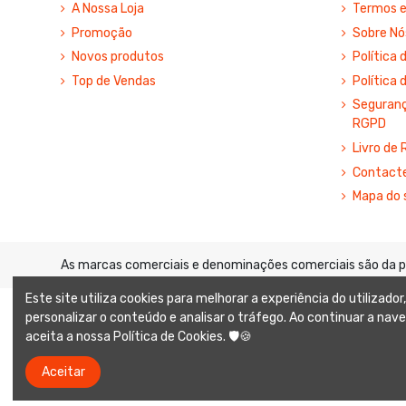
A Nossa Loja
Termos e
Promoção
Sobre Nó
Novos produtos
Política 
Top de Vendas
Política 
Segurança
RGPD
Livro de
Contact
Mapa do 
As marcas comerciais e denominações comerciais são da pro
Este site utiliza cookies para melhorar a experiência do utilizador,
personalizar o conteúdo e analisar o tráfego. Ao continuar a nave
aceita a nossa Política de Cookies. 🛡️🍪
Aceitar