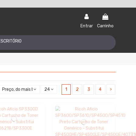
Entrar
Carrinho
ESCRITÓRIO
Preço, do mais baixo ao mais alto
24
1
2
3
4