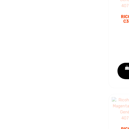
RIC
C3
C
TON
407