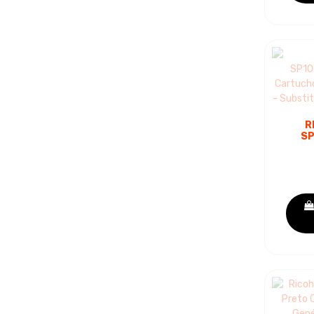
R
SP
PRE
DE T
-
407