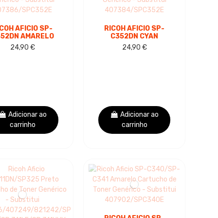
COH AFICIO SP-
RICOH AFICIO SP-
52DN AMARELO
C352DN CYAN
CARTUCHO DE
CARTUCHO DE
24,90 €
24,90 €
NER GENÉRICO -
TONER GENÉRICO -
SUBSTITUI
SUBSTITUI
7386/SPC352E
407384/SPC352E
0/SP6450
Adicionar ao
Adicionar ao
carrinho
carrinho