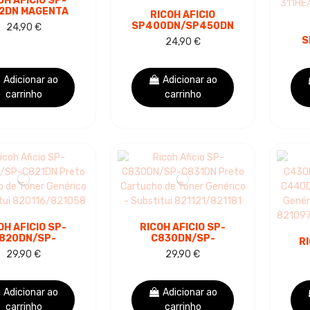
OH AFICIO SP-
2DN MAGENTA
RICOH AFICIO
ARTUCHO DE
SP400DN/SP450DN
24,90 €
ER GENÉRICO -
PRETO CARTUCHO
S
24,90 €
SUBSTITUI
DE TONER GENÉRICO
PR
385/SPC352E
- SUBSTITUI
DE 
408060/SP400HE
Adicionar ao
Adicionar ao
carrinho
carrinho
OH AFICIO SP-
RICOH AFICIO SP-
820DN/SP-
C830DN/SP-
RI
21DN PRETO
C831DN PRETO
29,90 €
29,90 €
ARTUCHO DE
CARTUCHO DE
ER GENÉRICO -
TONER GENÉRICO -
C4
UBSTITUI...
SUBSTITUI...
DE 
Adicionar ao
Adicionar ao
CIA
carrinho
carrinho