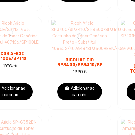
ICOH AFICIO
100E/SP112
RICOH AFICIO
TO CARTUCHO
SP3400/SP3410/SP3500/SP3510
19,90 €
ONER GENÉRICO
CARTUCHO DE
T
19,90 €
 SUBSTITUI
TONER GENÉRICO
PRE
166/SP100LE
PRETO -
SP2
SUBSTITUI...
Adicionar ao
Adicionar ao
carrinho
carrinho