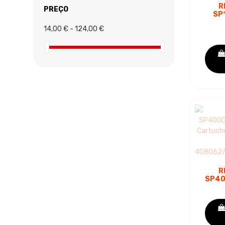
R
PREÇO
SP
PRE
14,00 € - 124,00 €
DE T
-
R
SP40
PRE
DE T
- 