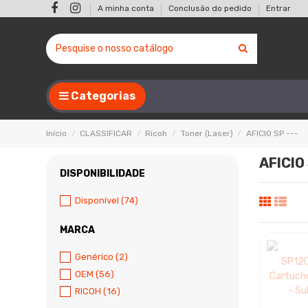
A minha conta
Conclusão do pedido
Entrar
Categorias
Início
CLASSIFICAR
Ricoh
Toner (Laser)
AFICIO SP ---
AFICIO 
DISPONIBILIDADE
Disponível
(74)
MARCA
Genérico
(2)
OEM
(56)
RICOH
(16)