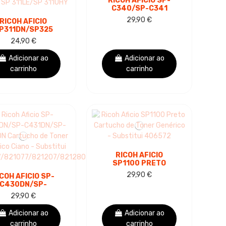
RICOH AFICIO SP-
C340/SP-C341
AMARELO
29,90 €
RICOH AFICIO
CARTUCHO DE
P311DN/SP325
TONER GENÉRICO -
ETO CARTUCHO
SUBSTITUI
24,90 €
TONER GENÉRICO
407902/SPC340E
- SUBSTITUI...
Adicionar ao
Adicionar ao
carrinho
carrinho
RICOH AFICIO
SP1100 PRETO
CARTUCHO DE
29,90 €
COH AFICIO SP-
TONER GENÉRICO -
C430DN/SP-
SUBSTITUI 406572
C431DN/SP-
29,90 €
40DN CARTUCHO
TONER GENÉRICO
Adicionar ao
Adicionar ao
NO - SUBSTITUI...
carrinho
carrinho