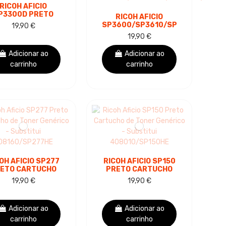
RICOH AFICIO
P3300D PRETO
RICOH AFICIO
CARTUCHO DE
SP3600/SP3610/SP4500/SP451
19,90 €
NER GENÉRICO -
PRETO CARTUCHO
19,90 €
SUBSTITUI
DE TONER GENÉRICO
6218/SP3300E
- SUBSTITUI...
Adicionar ao
Adicionar ao
carrinho
carrinho
OH AFICIO SP277
RICOH AFICIO SP150
ETO CARTUCHO
PRETO CARTUCHO
TONER GENÉRICO
DE TONER GENÉRICO
19,90 €
19,90 €
- SUBSTITUI
- SUBSTITUI
8160/SP277HE
408010/SP150HE
Adicionar ao
Adicionar ao
carrinho
carrinho