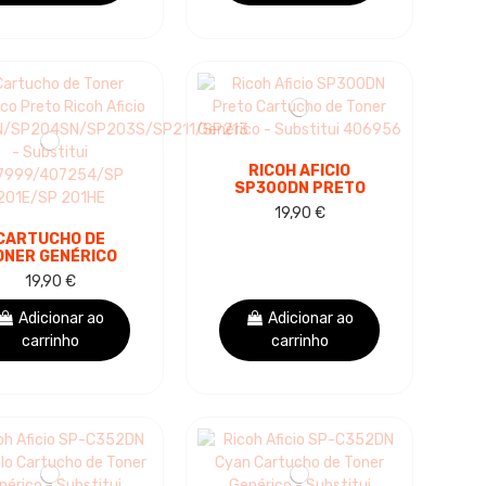
RICOH AFICIO
SP300DN PRETO
CARTUCHO DE
19,90 €
TONER GENÉRICO -
CARTUCHO DE
SUBSTITUI 406956
ONER GENÉRICO
TO RICOH AFICIO
19,90 €
01N/SP204SN/SP203S/SP211/SP213
-...
Adicionar ao
Adicionar ao
carrinho
carrinho