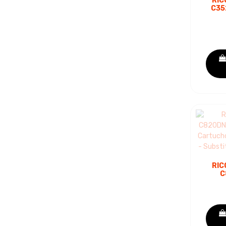
RIC
C35
C
TON
407
RIC
C
C8
C
TON
S