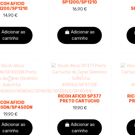
SP1200/SP1210
ICOH AFICIO
TAMBOR DE IMAGEM
1200/SP1210
S
16,90 €
GENÉRICO (DRUM)
TO CARTUCHO
14,90 €
ONER GENÉRICO
TO
 SUBSTITUI
406837
40
Adicionar ao
Adicionar ao
carrinho
carrinho
RICOH AFICIO SP377
RIC
PRETO CARTUCHO
PR
ICOH AFICIO
DE TONER GENÉRICO
DE 
0DN/SP450DN
19,90 €
- SUBSTITUI
TO CARTUCHO
19,90 €
408162/SP377XE
40
ONER GENÉRICO
SUBSTITUI...
Adicionar ao
Adicionar ao
carrinho
carrinho