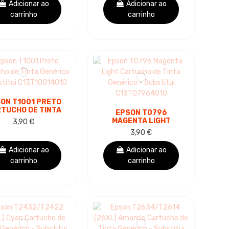
Adicionar ao
Adicionar ao
carrinho
carrinho
ON T1001 PRETO
TUCHO DE TINTA
EPSON T0796
GENÉRICO -
MAGENTA LIGHT
3,90 €
SUBSTITUI
CARTUCHO DE TINTA
3,90 €
C13T10014010
GENÉRICO -
SUBSTITUI
Adicionar ao
Adicionar ao
C13T07964010
carrinho
carrinho