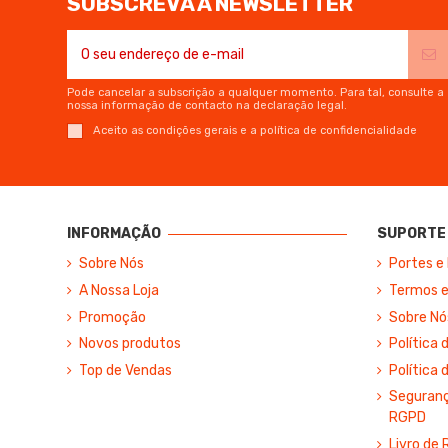
SUBSCREVA A NEWSLETTER
Pode cancelar a subscrição a qualquer momento. Para tal, consulte a
nossa informação de contacto na declaração legal.
Aceito as condições gerais e a política de confidencialidade
INFORMAÇÃO
SUPORTE 
Sobre Nós
Portes e
A Nossa Loja
Termos e
Promoção
Sobre Nó
Novos produtos
Política 
Top de Vendas
Política 
Segurança
RGPD
Livro de