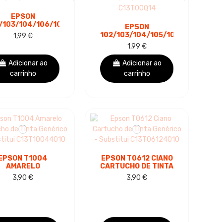
EPSON
34
/103/104/106/107/T6643/T6733
EPSON
GENTA GARRAFA
102/103/104/105/107/T6641/T6
1,99 €
 TINTA GENÉRICA
GARRAFA DE TINTA
1,99 €
- SUBSTITUI...
GENÉRICA PRETA -
SUBSTITUI...
Adicionar ao
Adicionar ao
carrinho
carrinho
EPSON T1004
EPSON T0612 CIANO
AMARELO
CARTUCHO DE TINTA
TUCHO DE TINTA
GENÉRICO -
3,90 €
3,90 €
GENÉRICO -
SUBSTITUI
SUBSTITUI
C13T06124010
13T10044010