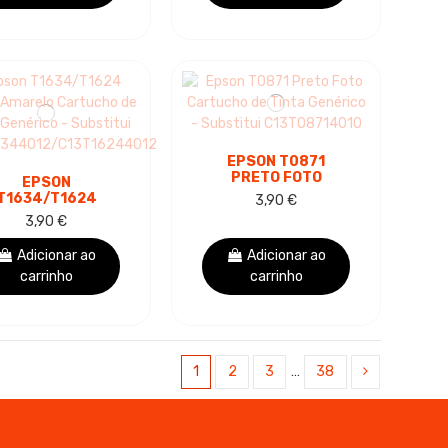
EPSON T0871
PRETO FOTO
EPSON
CARTUCHO DE TINTA
T1634/T1624
3,90 €
GENÉRICO -
16XL) AMARELO
3,90 €
SUBSTITUI
TUCHO DE TINTA
C13T08714010
GENÉRICO -
Adicionar ao
Adicionar ao
SUBSTITUI...
carrinho
carrinho
1
2
3
…
38