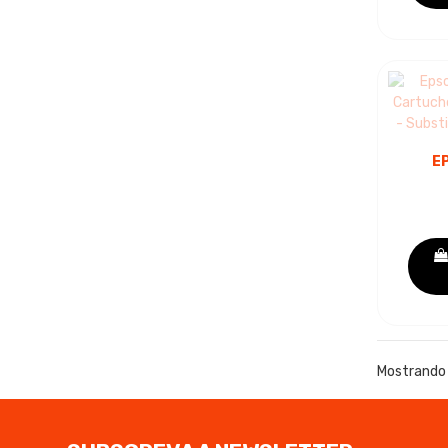
E
CART
C1
Mostrando 