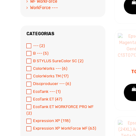
WF WorkForce
WorkForce ---
CATEGORIAS
---
(2)
B ---
(5)
B STYLUS SureColor SC
(2)
ColorWorks ---
(6)
T
ColorWorks TM
(17)
CART
Discproducer ---
(6)
EcoTank ---
(1)
C13T
EcoTank ET
(47)
EcoTank ET WORKFORCE PRO WF
(2)
Expression XP
(118)
Expression XP WorkForce WF
(63)