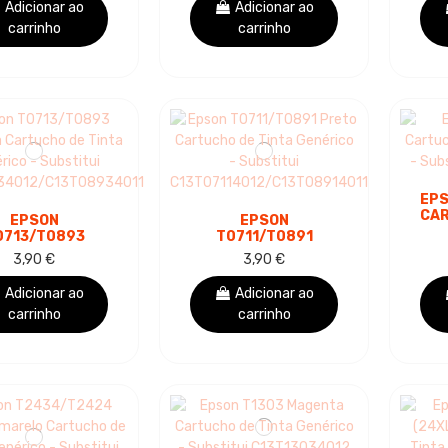
Adicionar ao
Adicionar ao
carrinho
carrinho
EPS
CAR
EPSON
EPSON
0713/T0893
T0711/T0891
MAGENTA
PRETO CARTUCHO
3,90 €
3,90 €
UCHO DE TINTA
DE TINTA GENÉRICO
GENÉRICO -
- SUBSTITUI
Adicionar ao
Adicionar ao
SUBSTITUI
C13T07114012/C13T08914011
carrinho
carrinho
07134012/C13T08934011