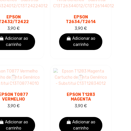
EPSON
EPSON
T2432/T2422
T2634/T2614
(24XL) CYAN
(26XL) AMARELO
3,90 €
3,90 €
TUCHO DE TINTA
CARTUCHO DE TINTA
GENÉRICO -
GENÉRICO -
Adicionar ao
Adicionar ao
SUBSTITUI...
SUBSTITUI...
carrinho
carrinho
EPSON T0877
EPSON T1283
VERMELHO
MAGENTA
TUCHO DE TINTA
CARTUCHO DE TINTA
3,90 €
3,90 €
GENÉRICO -
GENÉRICO -
SUBSTITUI
SUBSTITUI
13T08774010
C13T12834012
Adicionar ao
Adicionar ao
carrinho
carrinho