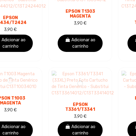
EPSON T1303
MAGENTA
EPSON
CARTUCHO DE TINTA
434/T2424
3,90 €
GENÉRICO -
XL) AMARELO
3,90 €
SUBSTITUI
UCHO DE TINTA
CAR
C13T13034012
GENÉRICO -
Adicionar ao
Adicionar ao
UBSTITUI...
carrinho
carrinho
PSON T1003
MAGENTA
EPSON
UCHO DE TINTA
CAR
T3361/T3341
3,90 €
GENÉRICO -
(33XL) PRETO FOTO
3,90 €
SUBSTITUI
CARTUCHO DE TINTA
3T10034010
C
GENÉRICO -
Adicionar ao
Adicionar ao
SUBSTITUI...
carrinho
carrinho