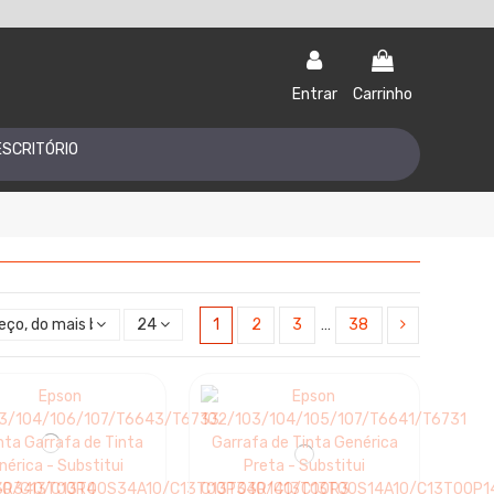
Entrar
Carrinho
ESCRITÓRIO
eço, do mais baixo ao mais alto
24
1
2
3
…
38