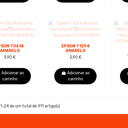
PSON T0614
EPSON T1294
AMARELO
AMARELO
UCHO DE TINTA
CARTUCHO DE TINTA
3,90 €
3,90 €
GENÉRICO -
GENÉRICO -
(
SUBSTITUI
SUBSTITUI
CAR
3T06144010
C13T12944012
Adicionar ao
Adicionar ao
carrinho
carrinho
1-24 de um total de 911 artigo(s)