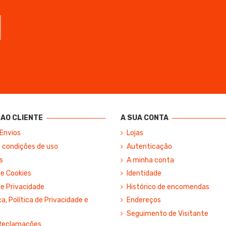
AO CLIENTE
A SUA CONTA
 Envios
Lojas
 condições de uso
Autenticação
s
A minha conta
de Cookies
Identidade
de Privacidade
Histórico de encomendas
, Política de Privacidade e
Endereços
Seguimento de Visitante
 Reclamações