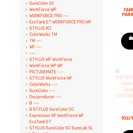
SureColor SC
WorkForce WP
TAM
PARA
WORKFORCE PRO ---
TINT
EcoTank ET WORKFORCE PRO WF
PA
STYLUS MJ
ColorWorks TM
TM ---
WF ---
---
STYLUS WF WorkForce
WorkForce WP WF
PICTUREMATE ---
STYLUS WorkForce WF
ColorWorks ---
SureColor ---
Discproducer ---
B ---
B STYLUS SureColor SC
Expression XP WorkForce WF
102/
EcoTank ET
GARR
CIA
STYLUS SureColor SC SureLab SL
S