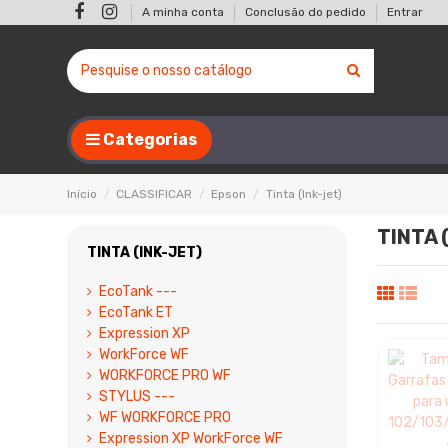
A minha conta
Conclusão do pedido
Entrar
Categorias
Início
CLASSIFICAR
Epson
Tinta (Ink-jet)
TINTA 
TINTA (INK-JET)
EcoTank ---
EcoTank ET
Expression XP
WorkForce WF
WORKFORCE PRO WF
STYLUS ---
WF WORKFORCE PRO
Expression XP WorkForce WF