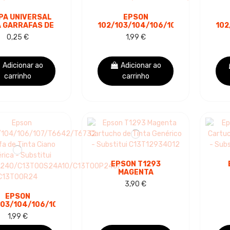
PA UNIVERSAL
EPSON
 GARRAFAS DE
102/103/104/106/107/T6644/T67
102
A SÉRIE EI-S1,
GARRAFA DE TINTA
MA
0,25 €
1,99 €
RA USO NOS
GENÉRICA AMARELA
DE
MODELOS...
- SUBSTITUI...
Adicionar ao
Adicionar ao
carrinho
carrinho
EPSON T1293
MAGENTA
CARTUCHO DE TINTA
CAR
3,90 €
GENÉRICO -
EPSON
SUBSTITUI
103/104/106/107/T6642/T6732
C13T12934012
C
AFA DE TINTA
1,99 €
NO GENÉRICA -
UBSTITUI...