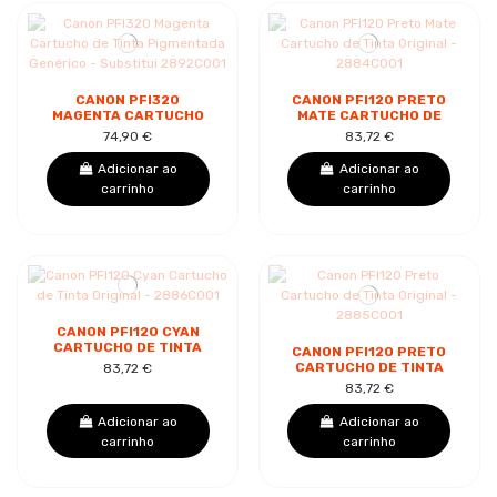
CANON PFI320
CANON PFI120 PRETO
MAGENTA CARTUCHO
MATE CARTUCHO DE
DE TINTA PIGMENTADA
TINTA ORIGINAL -
74,90 €
83,72 €
GENÉRICO -
2884C001
SUBSTITUI 2892C001
Adicionar ao
Adicionar ao
carrinho
carrinho
CANON PFI120 CYAN
CARTUCHO DE TINTA
CANON PFI120 PRETO
ORIGINAL - 2886C001
CARTUCHO DE TINTA
83,72 €
ORIGINAL - 2885C001
83,72 €
Adicionar ao
Adicionar ao
carrinho
carrinho