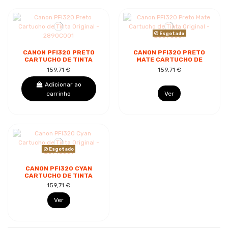
Esgotado
CANON PFI320 PRETO
CANON PFI320 PRETO
CARTUCHO DE TINTA
MATE CARTUCHO DE
ORIGINAL - 2890C001
TINTA ORIGINAL -
159,71 €
159,71 €
2889C001
Adicionar ao
carrinho
Ver
Esgotado
CANON PFI320 CYAN
CARTUCHO DE TINTA
ORIGINAL - 2891C001
159,71 €
Ver