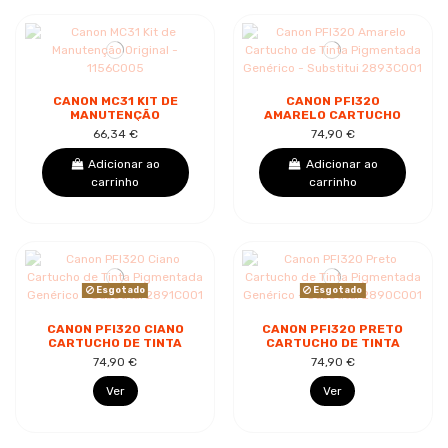
CANON MC31 KIT DE
CANON PFI320
MANUTENÇÃO
AMARELO CARTUCHO
ORIGINAL - 1156C005
DE TINTA PIGMENTADA
66,34 €
74,90 €
GENÉRICO -
SUBSTITUI 2893C001
Adicionar ao
Adicionar ao
carrinho
carrinho
Esgotado
Esgotado
CANON PFI320 CIANO
CANON PFI320 PRETO
CARTUCHO DE TINTA
CARTUCHO DE TINTA
PIGMENTADA
PIGMENTADA
74,90 €
74,90 €
GENÉRICO -
GENÉRICO -
SUBSTITUI 2891C001
SUBSTITUI 2890C001
Ver
Ver