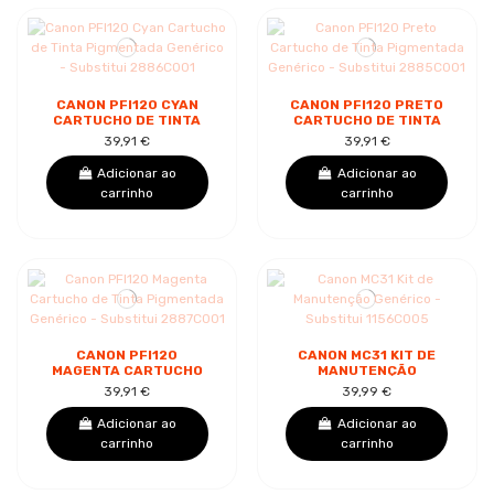
CANON PFI120 CYAN
CANON PFI120 PRETO
CARTUCHO DE TINTA
CARTUCHO DE TINTA
PIGMENTADA
PIGMENTADA
39,91 €
39,91 €
GENÉRICO -
GENÉRICO -
SUBSTITUI 2886C001
SUBSTITUI 2885C001
Adicionar ao
Adicionar ao
carrinho
carrinho
CANON PFI120
CANON MC31 KIT DE
MAGENTA CARTUCHO
MANUTENÇÃO
DE TINTA PIGMENTADA
GENÉRICO -
39,91 €
39,99 €
GENÉRICO -
SUBSTITUI 1156C005
SUBSTITUI 2887C001
Adicionar ao
Adicionar ao
carrinho
carrinho