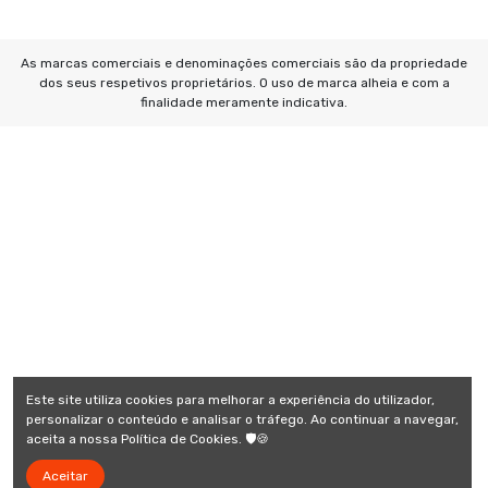
As marcas comerciais e denominações comerciais são da propriedade
dos seus respetivos proprietários. O uso de marca alheia e com a
finalidade meramente indicativa.
Este site utiliza cookies para melhorar a experiência do utilizador,
personalizar o conteúdo e analisar o tráfego. Ao continuar a navegar,
aceita a nossa Política de Cookies. 🛡️🍪
Aceitar