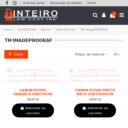
A minha conta
Conclusão do pedido
Entrar
0
Início
CLASSIFICAR
Canon
Tinta (Ink-jet)
TM imagePROGRAF
TM IMAGEPROGRAF
Filtrar
Preço, do mais baixo ao mais al
21
CANON PFI120
CANON PFI120 PRETO
AMARELO CARTUCHO
MATE CARTUCHO DE
DE TINTA PIGMENTADA
TINTA PIGMENTADA
39,91 €
39,91 €
GENÉRICO -
GENÉRICO -
SUBSTITUI 2888C001
SUBSTITUI 2884C001
Adicionar ao
Adicionar ao
carrinho
carrinho