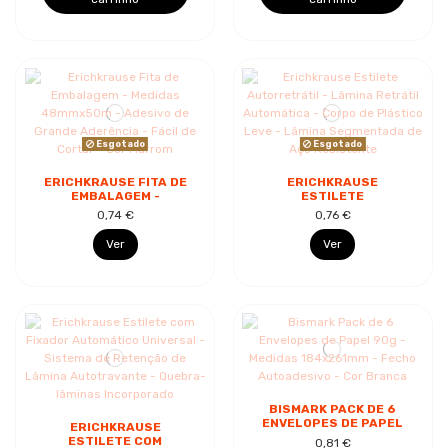
Esgotado
Esgotado
ERICHKRAUSE FITA DE
ERICHKRAUSE
EMBALAGEM -
ESTILETE
MEDIDAS 48MMX50M -
AUTORRETRÁTIL -
0,74 €
0,76 €
ADESIVO DE GRANDE
LÂMINA RETRÁTIL
ADERÊNCIA - FÁCIL...
AUTOMÁTICA - CORPO
Ver
Ver
DE PLÁSTICO...
BISMARK PACK DE 6
ENVELOPES DE PAPEL
ERICHKRAUSE
90G - MEDIDAS
ESTILETE COM
0,81 €