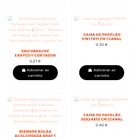
CAIXA DE PAPELÃO
31X17X11 CM (CANAL
5)
0,30 €
ERICHKRAUSE
EASYCUT CORTADOR
COM FIXADOR PUSH-
0,27 €
LOCK STANDARD 9MM
- SISTEMA DE FIXAÇÃO
Adicionar ao
Adicionar ao
DE...
carrinho
carrinho
CAIXA DE PAPELÃO
35X24X13 CM (CANAL
5)
0,40 €
BISMARK BOLSA
ACOLCHOADA KRAFT