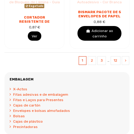
Esgotado
BISMARK PACOTE DE 5
ENVELOPES DE PAPEL
CORTADOR
90G - MEDIDAS
RESISTENTE DE
0,88 €
229X324MM - FECHO
PLÁSTICO DOHE -
0,87 €
AUTOADESIVO -...
LÂMINAS DE AÇO
Adicionar ao
SEGMENTADAS -
Ver
carrinho
SISTEMA DE
BLOQUEIO...
1
2
3
…
12
EMBALAGEM
X-Actos
Fitas adesivas e de embalagem
Fitas e Laços para Presentes
Cajas de cartón
Envelopes e bolsas almofadados
Bolsas
Cajas de plástico
Precintadoras