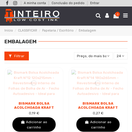
A minha conta
Conclusão do pedido
Entrar
0
Início
CLASSIFICAR
Papelaria / Escritório
Embalagem
EMBALAGEM
Filtrar
Preço, do mais baixo ao mais alt
24
BISMARK BOLSA
BISMARK BOLSA
ACOLCHOADA KRAFT
ACOLCHOADA KRAFT
Nº12 120X215MM -
Nº14 180X265MM -
0,19 €
0,27 €
REVESTIMENTO
REVESTIMENTO
INTERNO DE FOLHAS
INTERNO DE FOLHAS
Adicionar ao
Adicionar ao
DE BOLHA...
DE BOLHA...
carrinho
carrinho