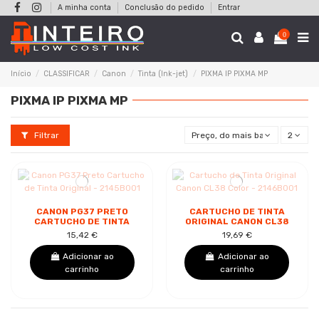
A minha conta
Conclusão do pedido
Entrar
0
Início
CLASSIFICAR
Canon
Tinta (Ink-jet)
PIXMA IP PIXMA MP
PIXMA IP PIXMA MP
Filtrar
Preço, do mais baixo ao mais a
2
CANON PG37 PRETO
CARTUCHO DE TINTA
CARTUCHO DE TINTA
ORIGINAL CANON CL38
ORIGINAL - 2145B001
COLOR - 2146B001
15,42 €
19,69 €
Adicionar ao
Adicionar ao
carrinho
carrinho