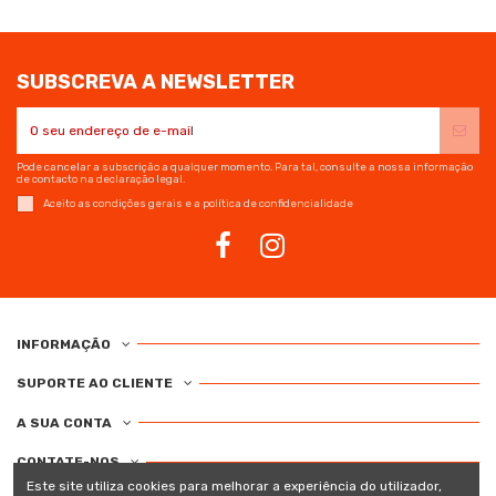
SUBSCREVA A NEWSLETTER
Pode cancelar a subscrição a qualquer momento. Para tal, consulte a nossa informação
de contacto na declaração legal.
Aceito as condições gerais e a política de confidencialidade
INFORMAÇÃO
SUPORTE AO CLIENTE
A SUA CONTA
CONTATE-NOS
Este site utiliza cookies para melhorar a experiência do utilizador,