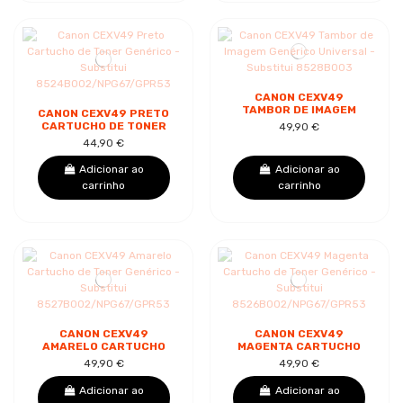
CANON CEXV49
TAMBOR DE IMAGEM
CANON CEXV49 PRETO
GENÉRICO UNIVERSAL
CARTUCHO DE TONER
49,90 €
- SUBSTITUI
GENÉRICO -
44,90 €
8528B003
SUBSTITUI
8524B002/NPG67/GPR53
Adicionar ao
Adicionar ao
carrinho
carrinho
CANON CEXV49
CANON CEXV49
AMARELO CARTUCHO
MAGENTA CARTUCHO
DE TONER GENÉRICO -
DE TONER GENÉRICO -
49,90 €
49,90 €
SUBSTITUI
SUBSTITUI
8527B002/NPG67/GPR53
8526B002/NPG67/GPR53
Adicionar ao
Adicionar ao