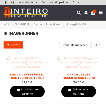
A minha conta
Conclusão do pedido
Entrar
0
Início
CLASSIFICAR
Canon
Toner (Laser)
IR imageRUNNER
IR IMAGERUNNER
Filtrar
Preço, do mais baixo ao mais alt
24
CANON CEXV48 PRETO
CANON CEXV54
CARTUCHO DE TONER
MAGENTA CARTUCHO
GENÉRICO -
DE TONER GENÉRICO -
29,90 €
30,00 €
SUBSTITUI 9106B002
SUBSTITUI 1396C002
Adicionar ao
Adicionar ao
carrinho
carrinho