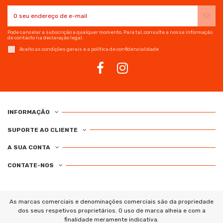
Pode cancelar a subscrição a qualquer momento. Para tal, consulte a nossa informação
de contacto na declaração legal.
Aceito as condições gerais e a política de confidencialidade
INFORMAÇÃO
SUPORTE AO CLIENTE
A SUA CONTA
CONTATE-NOS
As marcas comerciais e denominações comerciais são da propriedade
dos seus respetivos proprietários. O uso de marca alheia e com a
finalidade meramente indicativa.