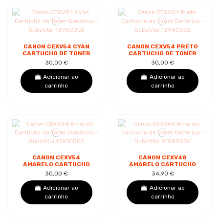
CANON CEXV54 CYAN
CANON CEXV54 PRETO
CARTUCHO DE TONER
CARTUCHO DE TONER
GENÉRICO -
GENÉRICO -
30,00 €
30,00 €
SUBSTITUI 1395C002
SUBSTITUI 1394C002
Adicionar ao
Adicionar ao
carrinho
carrinho
CANON CEXV54
CANON CEXV48
AMARELO CARTUCHO
AMARELO CARTUCHO
DE TONER GENÉRICO -
DE TONER GENÉRICO -
30,00 €
34,90 €
SUBSTITUI 1397C002
SUBSTITUI 9109B002
Adicionar ao
Adicionar ao
carrinho
carrinho