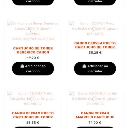
carrinho
carrinho
CANON CEXV54 PRETO
CARTUCHO DE TONER
CARTUCHO DE TONER
ORIGINAL - 1394C002
GENÉRICO CANON
55,28 €
CEXV49 CIANO -
49,90 €
SUBSTITUI
8525B002/NPG67/GPR53
Adicionar ao
Adicionar ao
carrinho
carrinho
CANON CEXV49 PRETO
CANON CEXV48
CARTUCHO DE TONER
AMARELO CARTUCHO
ORIGINAL - 8524B002
DE TONER ORIGINAL -
63,55 €
74,00 €
9109B002