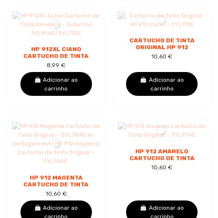
CARTUCHO DE TINTA
ORIGINAL HP 912
HP 912XL CIANO
CIANO - 3YL77AE
CARTUCHO DE TINTA
10,60 €
GENÉRICO -
8,99 €
SUBSTITUI
3YL81AE/3YL77AE
Adicionar ao
Adicionar ao
carrinho
carrinho
HP 912 AMARELO
CARTUCHO DE TINTA
ORIGINAL - 3YL79AE
10,60 €
HP 912 MAGENTA
CARTUCHO DE TINTA
ORIGINAL - 3YL78AE
10,60 €
EN PORTUGAIS EST :
HP 912 MAGENTA...
Adicionar ao
Adicionar ao
carrinho
carrinho