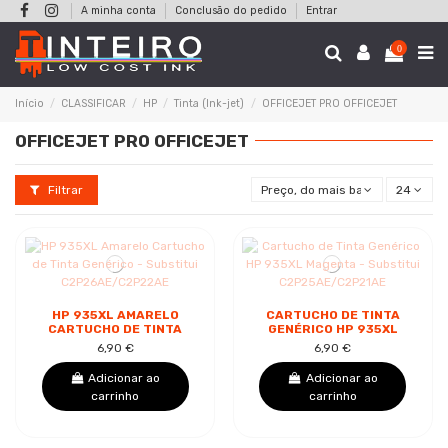
A minha conta
Conclusão do pedido
Entrar
0
Início
CLASSIFICAR
HP
Tinta (Ink-jet)
OFFICEJET PRO OFFICEJET
OFFICEJET PRO OFFICEJET
Filtrar
Preço, do mais baixo ao mais alt
24
HP 935XL AMARELO
CARTUCHO DE TINTA
CARTUCHO DE TINTA
GENÉRICO HP 935XL
GENÉRICO -
MAGENTA - SUBSTITUI
6,90 €
6,90 €
SUBSTITUI
C2P25AE/C2P21AE
C2P26AE/C2P22AE
Adicionar ao
Adicionar ao
carrinho
carrinho