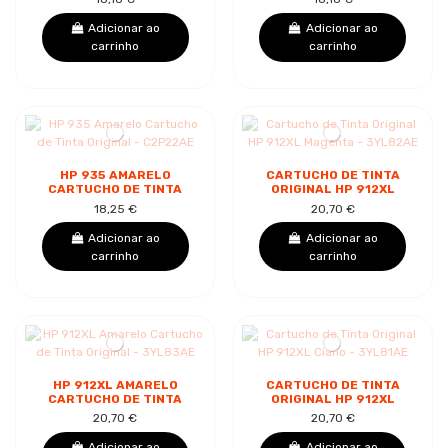
Adicionar ao
Adicionar ao
carrinho
carrinho
HP 935 AMARELO
CARTUCHO DE TINTA
CARTUCHO DE TINTA
ORIGINAL HP 912XL
ORIGINAL - C2P22AE
MAGENTA - 3YL82AE
18,25 €
20,70 €
Adicionar ao
Adicionar ao
carrinho
carrinho
HP 912XL AMARELO
CARTUCHO DE TINTA
CARTUCHO DE TINTA
ORIGINAL HP 912XL
ORIGINAL - 3YL83AE
CIANO - 3YL81AE
20,70 €
20,70 €
Adicionar ao
Adicionar ao