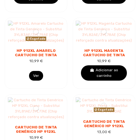
Esgotado
HP 912XL AMARELO
HP 912XL MAGENTA
CARTUCHO DE TINTA
CARTUCHO DE TINTA
GENÉRICO -
GENÉRICO -
10,99 €
10,99 €
SUBSTITUI
SUBSTITUI
3YL83AE/3YL79AE
3YL82AE/3YL78AE
Adicionar ao
(CHIP REFORÇADO...
(CHIP REFORÇADO...
Ver
carrinho
Esgotado
CARTUCHO DE TINTA
GENÉRICO HP 912XL
CARTUCHO DE TINTA
PRETO - SUBSTITUI
GENÉRICO HP 912XL
13,00 €
3YL84AE/3YL80AE
CIANO - SUBSTITUI
10,99 €