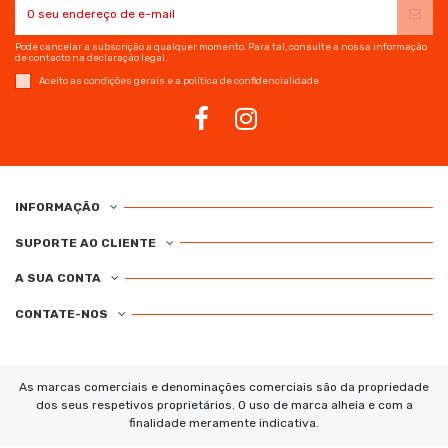
Pode cancelar a subscrição a qualquer momento. Para tal, consulte a nossa informação
de contacto na declaração legal.
Aceito as condições gerais e a política de confidencialidade
INFORMAÇÃO
SUPORTE AO CLIENTE
A SUA CONTA
CONTATE-NOS
As marcas comerciais e denominações comerciais são da propriedade
dos seus respetivos proprietários. O uso de marca alheia e com a
finalidade meramente indicativa.