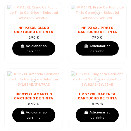
HP 935XL CIANO
HP 934XL PRETO
CARTUCHO DE TINTA
CARTUCHO DE TINTA
GENÉRICO -
GENÉRICO -
6,90 €
7,90 €
SUBSTITUI
SUBSTITUI
C2P24AE/C2P20AE
C2P23AE/C2P19AE
Adicionar ao
Adicionar ao
carrinho
carrinho
HP 912XL AMARELO
HP 912XL MAGENTA
CARTUCHO DE TINTA
CARTUCHO DE TINTA
GENÉRICO -
GENÉRICO -
8,99 €
8,99 €
SUBSTITUI
SUBSTITUI
3YL83AE/3YL79AE
3YL82AE/3YL78AE
Adicionar ao
Adicionar ao
carrinho
carrinho