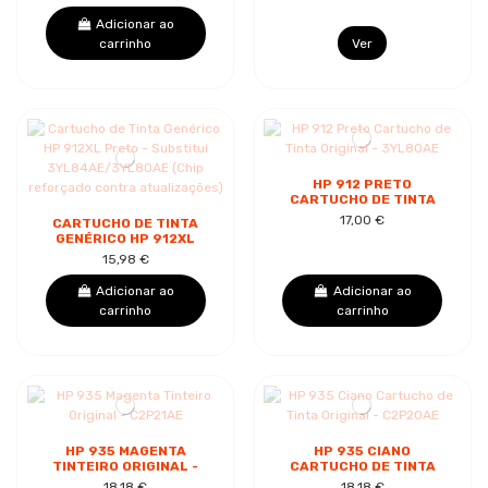
3YL81AE/3YL77AE
(CHIP REFORÇADO...
Adicionar ao
carrinho
Ver
HP 912 PRETO
CARTUCHO DE TINTA
ORIGINAL - 3YL80AE
17,00 €
CARTUCHO DE TINTA
GENÉRICO HP 912XL
PRETO - SUBSTITUI
15,98 €
3YL84AE/3YL80AE
(CHIP REFORÇADO...
Adicionar ao
Adicionar ao
carrinho
carrinho
HP 935 MAGENTA
HP 935 CIANO
TINTEIRO ORIGINAL -
CARTUCHO DE TINTA
C2P21AE
ORIGINAL - C2P20AE
18,18 €
18,18 €