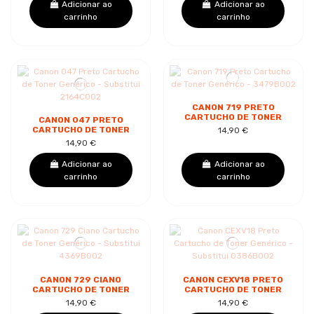
Adicionar ao
Adicionar ao
carrinho
carrinho
CANON 719 PRETO
CARTUCHO DE TONER
CANON 047 PRETO
GENÉRICO - 3479B002
CARTUCHO DE TONER
14,90 €
GENÉRICO -
14,90 €
SUBSTITUI 2164C002
Adicionar ao
Adicionar ao
carrinho
carrinho
CANON 729 CIANO
CANON CEXV18 PRETO
CARTUCHO DE TONER
CARTUCHO DE TONER
GENÉRICO -
GENÉRICO -
14,90 €
14,90 €
SUBSTITUI 4369B002
SUBSTITUI 0386B002