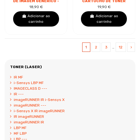
DE IMAGEM GENÉRICO -
CARTUCHO DE TONER
SUBSTITUI 2165C001
GENÉRICO -
18,90 €
19,90 €
(DRUM)
SUBSTITUI
1980B002/6273B002
Adicionar ao
Adicionar ao
carrinho
carrinho
1
2
3
…
12
TONER (LASER)
IR MF
i-Sensys LBP MF
IMAGECLASS D ---
IR ---
imageRUNNER IR i-Sensys X
imageRUNNER ---
i-Sensys X IR imageRUNNER
IR imageRUNNER
imageRUNNER IR
LBP MF
MF LBP
LBP ---