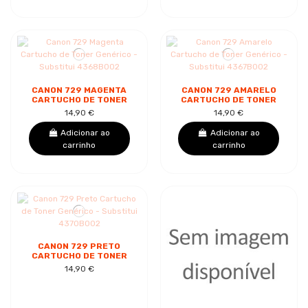
CANON 729 MAGENTA
CANON 729 AMARELO
CARTUCHO DE TONER
CARTUCHO DE TONER
GENÉRICO -
GENÉRICO -
14,90 €
14,90 €
SUBSTITUI 4368B002
SUBSTITUI 4367B002
Adicionar ao
Adicionar ao
carrinho
carrinho
CANON 729 PRETO
CARTUCHO DE TONER
GENÉRICO -
14,90 €
SUBSTITUI 4370B002