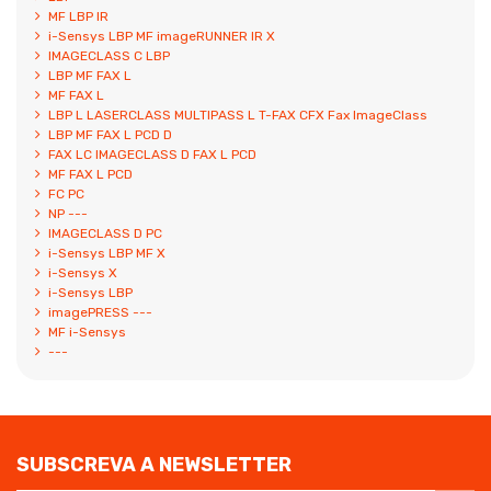
MF LBP IR
i-Sensys LBP MF imageRUNNER IR X
IMAGECLASS C LBP
LBP MF FAX L
MF FAX L
LBP L LASERCLASS MULTIPASS L T-FAX CFX Fax ImageClass
LBP MF FAX L PCD D
FAX LC IMAGECLASS D FAX L PCD
MF FAX L PCD
FC PC
NP ---
IMAGECLASS D PC
i-Sensys LBP MF X
i-Sensys X
i-Sensys LBP
imagePRESS ---
MF i-Sensys
---
SUBSCREVA A NEWSLETTER