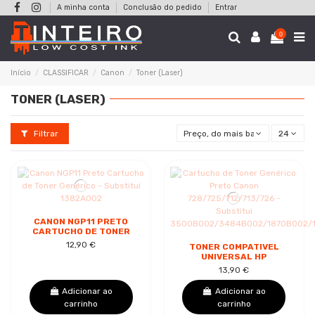
A minha conta
Conclusão do pedido
Entrar
0
Início
CLASSIFICAR
Canon
Toner (Laser)
TONER (LASER)
Filtrar
Preço, do mais baixo ao mais alt
24
CANON NGP11 PRETO
CARTUCHO DE TONER
GENÉRICO -
12,90 €
TONER COMPATIVEL
SUBSTITUI 1382A002
UNIVERSAL HP
CB435A/CB436A/CE285A/C
13,90 €
CANON
728/725/712/713/726
Adicionar ao
Adicionar ao
carrinho
carrinho