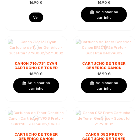
GENÉRICO -
716/731 AMARELO -
16,90 €
16,90 €
SUBSTITUI 2785B002
SUBSTITUI
1977B002/6269B002
Adicionar ao
Ver
carrinho
CANON 716/731 CYAN
CARTUCHO DE TONER
CARTUCHO DE TONER
GENÉRICO CANON
GENÉRICO -
EP27/EP26 PRETO -
16,90 €
16,90 €
SUBSTITUI
SUBSTITUI 8489A002
1979B002/6271B002
Adicionar ao
Adicionar ao
carrinho
carrinho
CARTUCHO DE TONER
CANON 052 PRETO
GENÉRICO CANON
CARTUCHO DE TONER