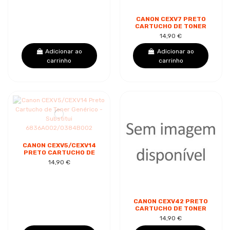
CANON CEXV7 PRETO
CARTUCHO DE TONER
GENÉRICO -
14,90 €
SUBSTITUI 7814A002
Adicionar ao
Adicionar ao
carrinho
carrinho
CANON CEXV5/CEXV14
PRETO CARTUCHO DE
TONER GENÉRICO -
14,90 €
SUBSTITUI
6836A002/0384B002
CANON CEXV42 PRETO
CARTUCHO DE TONER
GENÉRICO -
14,90 €
SUBSTITUI 6908B002