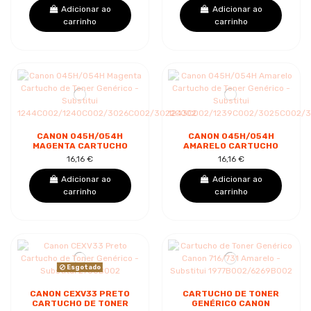
Adicionar ao
Adicionar ao
carrinho
carrinho
CANON 045H/054H
CANON 045H/054H
MAGENTA CARTUCHO
AMARELO CARTUCHO
DE TONER GENÉRICO -
DE TONER GENÉRICO -
16,16 €
16,16 €
SUBSTITUI...
SUBSTITUI...
Adicionar ao
Adicionar ao
carrinho
carrinho
Esgotado
CANON CEXV33 PRETO
CARTUCHO DE TONER
CARTUCHO DE TONER
GENÉRICO CANON