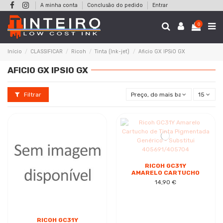
A minha conta
Conclusão do pedido
Entrar
0
Início
CLASSIFICAR
Ricoh
Tinta (Ink-jet)
Aficio GX IPSiO GX
AFICIO GX IPSIO GX
Filtrar
Preço, do mais baixo ao mais al
15
RICOH GC31Y
AMARELO CARTUCHO
DE TINTA PIGMENTADA
14,90 €
GENÉRICO -
SUBSTITUI
405691/405704
RICOH GC31Y