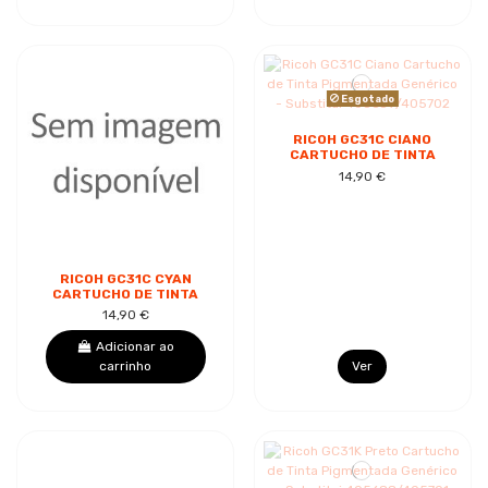
Esgotado
RICOH GC31C CIANO
CARTUCHO DE TINTA
PIGMENTADA
14,90 €
GENÉRICO -
SUBSTITUI
405689/405702
RICOH GC31C CYAN
CARTUCHO DE TINTA
DE SUBLIMAÇÃO
14,90 €
GENÉRICO -
SUBSTITUI
Adicionar ao
405689/405702
carrinho
Ver