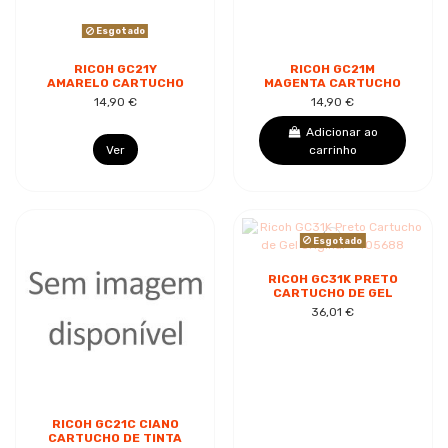
Esgotado
RICOH GC21Y
RICOH GC21M
AMARELO CARTUCHO
MAGENTA CARTUCHO
DE TINTA DE
DE TINTA DE
14,90 €
14,90 €
SUBLIMAÇÃO
SUBLIMAÇÃO
GENÉRICO -
GENÉRICO -
Adicionar ao
SUBSTITUI
SUBSTITUI
Ver
carrinho
405535/405539
405534/405538
Esgotado
RICOH GC31K PRETO
CARTUCHO DE GEL
ORIGINAL - 405688
36,01 €
RICOH GC21C CIANO
CARTUCHO DE TINTA