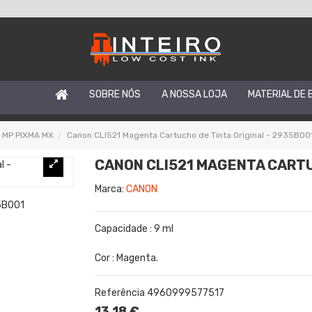
SOBRE NÓS
A NOSSA LOJA
MATERIAL DE 
A MP PIXMA MX
Canon CLI521 Magenta Cartucho de Tinta Original - 2935B00
CANON CLI521 MAGENTA CARTU
Marca:
CANON
Capacidade : 9 ml
Cor : Magenta.
Referência
4960999577517
13,18 €