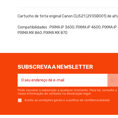
Cartucho de tinta original Canon CLI521 (2935B001) de alta
Compatibilidades : PIXMA iP 3600; PIXMA iP 4600; PIXMA 
PIXMA MX 860; PIXMA MX 870
SUBSCREVA A NEWSLETTER
Pode cancelar a subscrição a qualquer momento. Para tal, consulte a
nossa informação de contacto na declaração legal.
Aceito as condições gerais e a política de confidencialidade