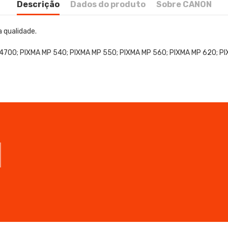
Descrição
Dados do produto
Sobre CANON
 qualidade.
iP 4700; PIXMA MP 540; PIXMA MP 550; PIXMA MP 560; PIXMA MP 620; 